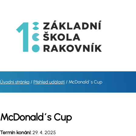
Úvodní stránka
Přehled událostí
McDonald´s Cup
McDonald´s Cup
Termín konání:
29. 4. 2025