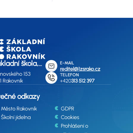
ákladní škola,
E-MAIL
reditel@1zsrako.cz
ovník,
inovského 153
TELEFON
tinovského 153
1 Rakovník
+420
313 512 397
tečné odkazy
Město Rakovník
GDPR
Školní jídelna
Cookies
Prohlášení o