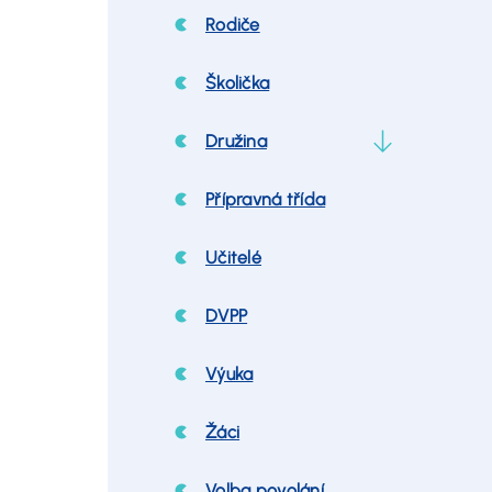
Rodiče
Školička
Družina
Přípravná třída
Učitelé
DVPP
Výuka
Žáci
Volba povolání