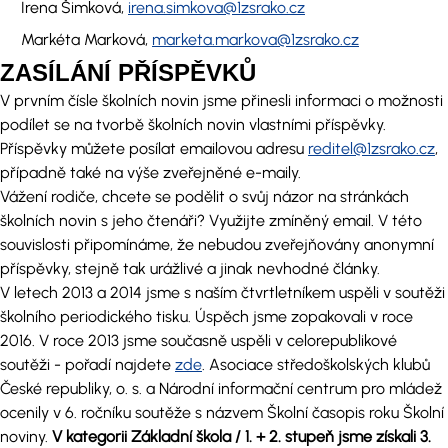
Irena Šimková,
irena.simkova@1zsrako.cz
Markéta Marková,
marketa.markova@1zsrako.cz
ZASÍLÁNÍ PŘÍSPĚVKŮ
V prvním čísle školních novin jsme přinesli informaci o možnosti
podílet se na tvorbě školních novin vlastními příspěvky.
Příspěvky můžete posílat emailovou adresu
reditel@1zsrako.cz
,
případně také na výše zveřejněné e-maily.
Vážení rodiče, chcete se podělit o svůj názor na stránkách
školních novin s jeho čtenáři? Využijte zmíněný email. V této
souvislosti připomínáme, že nebudou zveřejňovány anonymní
příspěvky, stejně tak urážlivé a jinak nevhodné články.
V letech 2013 a 2014 jsme s naším čtvrtletníkem uspěli v soutěži
školního periodického tisku. Úspěch jsme zopakovali v roce
2016. V roce 2013 jsme současně uspěli v celorepublikové
soutěži - pořadí najdete
zde
. Asociace středoškolských klubů
České republiky, o. s. a Národní informační centrum pro mládež
ocenily v 6. ročníku soutěže s názvem Školní časopis roku Školní
noviny.
V kategorii Základní škola / 1. + 2. stupeň jsme získali 3.