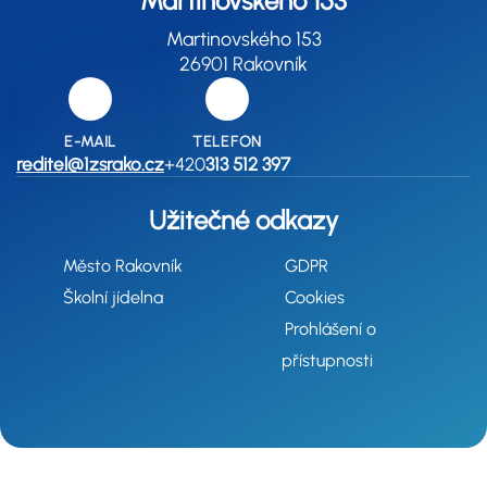
Martinovského 153
Martinovského 153
26901 Rakovník
E-MAIL
TELEFON
reditel@1zsrako.cz
+420
313 512 397
Užitečné odkazy
Město Rakovník
GDPR
Školní jídelna
Cookies
Prohlášení o
přístupnosti