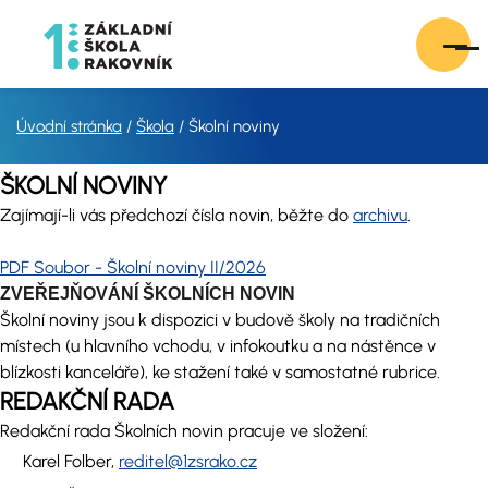
Úvodní stránka
Škola
Školní noviny
ŠKOLNÍ NOVINY
Zajímají-li vás předchozí čísla novin, běžte do
archivu
.
PDF Soubor - Školní noviny II/2026
ZVEŘEJŇOVÁNÍ ŠKOLNÍCH NOVIN
Školní noviny jsou k dispozici v budově školy na tradičních
místech (u hlavního vchodu, v infokoutku a na nástěnce v
blízkosti kanceláře), ke stažení také v samostatné rubrice.
REDAKČNÍ RADA
Redakční rada Školních novin pracuje ve složení:
Karel Folber,
reditel@1zsrako.cz