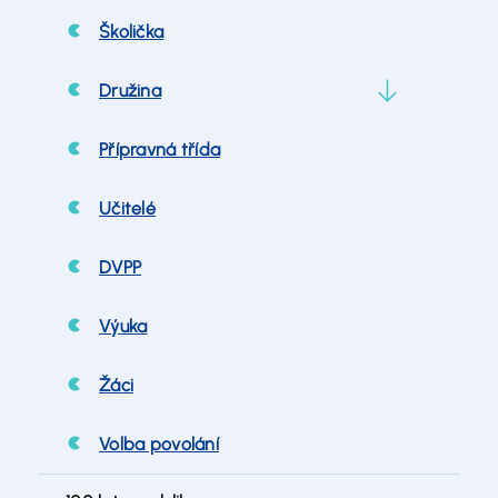
Školička
Družina
Přípravná třída
Učitelé
DVPP
Výuka
Žáci
Volba povolání