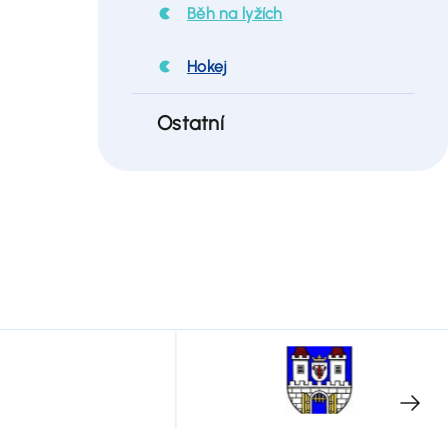
Běh na lyžích
Hokej
Ostatní