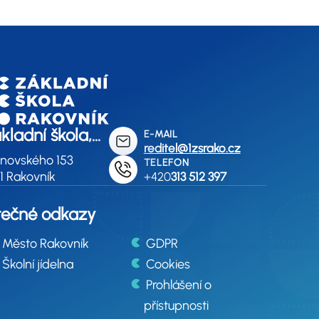
ákladní škola,
E-MAIL
reditel@1zsrako.cz
ovník,
inovského 153
TELEFON
tinovského 153
1 Rakovník
+420
313 512 397
tečné odkazy
Město Rakovník
GDPR
Školní jídelna
Cookies
Prohlášení o
přístupnosti