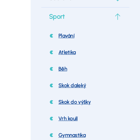
Sport
Plavání
Atletika
Běh
Skok daleký
Skok do výšky
Vrh koulí
Gymnastika