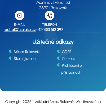
Martinovského 153
26901 Rakovník
E-MAIL
TELEFON
reditel@1zsrako.cz
+420
313 512 397
Užitečné odkazy
Město Rakovník
GDPR
Školní jídelna
Cookies
Prohlášení o
přístupnosti
Copyright 2026 1. základní škola, Rakovník, Martinovského