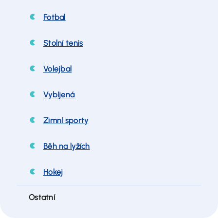
Fotbal
Stolní tenis
Volejbal
Vybíjená
Zimní sporty
Běh na lyžích
Hokej
Ostatní